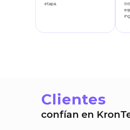
etapa.
In
eq
ing
Clientes
confían en KronT