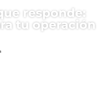
que responde:
Nosotros
Soluciones
Alianzas
Nove
ra tu operación
rgía, redes y comunicaciones integradas
s