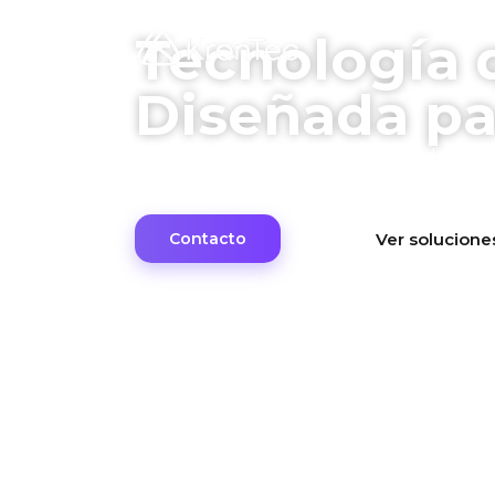
Tecnología 
Diseñada pa
Automatización, control, gestión de ene
para que tu industria no se detenga.
Contacto
Ver solucione