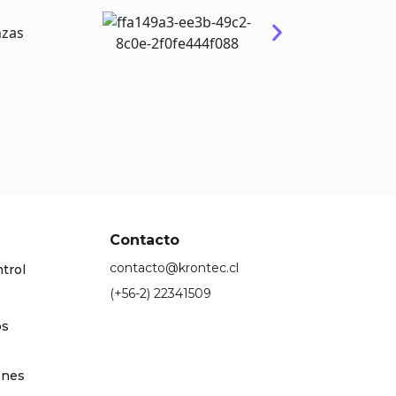
Contacto
contacto@krontec.cl
trol
(+56-2) 22341509
os
ones