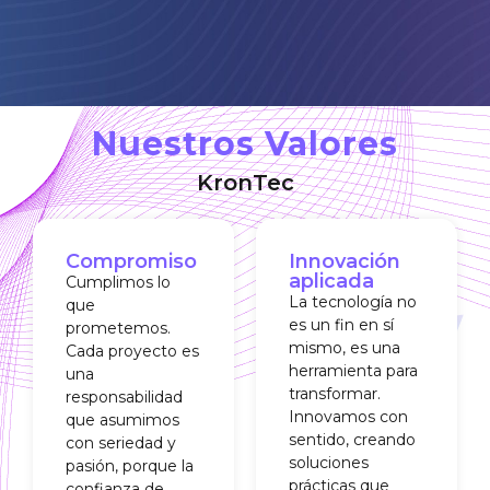
Nuestros Valores
KronTec
Compromiso
Innovación
aplicada
Cumplimos lo
La tecnología no
que
es un fin en sí
prometemos.
mismo, es una
Cada proyecto es
herramienta para
una
transformar.
responsabilidad
Innovamos con
que asumimos
sentido, creando
con seriedad y
soluciones
pasión, porque la
prácticas que
confianza de